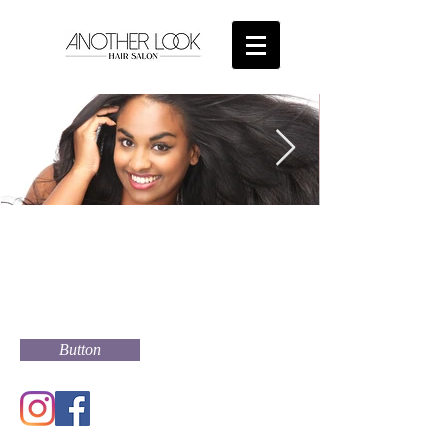
Your style - Your vibe -
Your culture! Where
innovation and creativity
meets style
Button